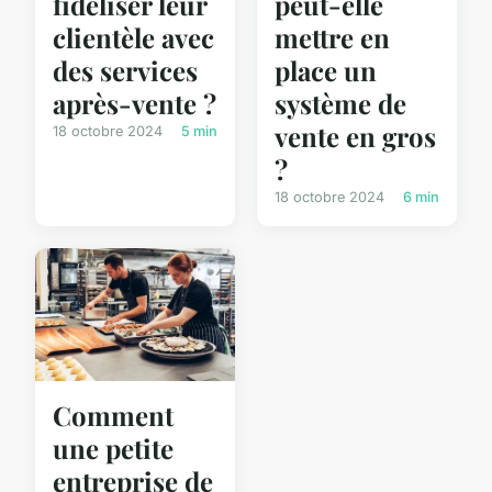
fidéliser leur
peut-elle
clientèle avec
mettre en
des services
place un
après-vente ?
système de
vente en gros
18 octobre 2024
5 min
?
18 octobre 2024
6 min
Comment
une petite
entreprise de